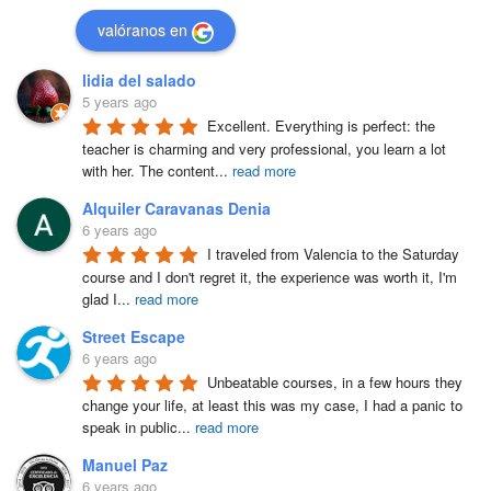
valóranos en
lidia del salado
5 years ago
Excellent. Everything is perfect: the 
teacher is charming and very professional, you learn a lot 
with her. The content
...
read more
Alquiler Caravanas Denia
6 years ago
I traveled from Valencia to the Saturday 
course and I don't regret it, the experience was worth it, I'm 
glad I
...
read more
Street Escape
6 years ago
Unbeatable courses, in a few hours they 
change your life, at least this was my case, I had a panic to 
speak in public
...
read more
Manuel Paz
6 years ago